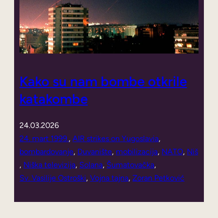
Kako su nam bombe otkrile
katakombe
24.03.2026
24. mart 1999.
, 
AIR strikes on Yugoslavia
, 
bombardovanje
, 
Duvanište
, 
mobilizacija
, 
NATO
, 
Niš
, 
Niška televizija
, 
Solana
, 
Šumatovačka
, 
Sv. Vasilije Ostroški
, 
Vojna tajna
, 
Zoran Petković