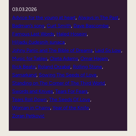
03.03.2026
Advice for the young at heart
, 
Always in The Past
, 
Badman’s song
, 
Curt Smith
, 
Dave Bascombe
, 
Famous Last Words
, 
Haled Hoseini
, 
Hiljadu čudesnih sunaca
, 
Johny Panic and The Bible of Dreams
, 
Laid So Low
, 
Music for Tables
, 
Oleta Adams
, 
Omar Hajam
, 
Rick Beato
, 
Roland Orzabal
, 
Rolling Stone
, 
Samarkand
, 
Sowing The Seeds of Love
, 
Standing on The Corner of The Third World
, 
Swords and Knives
, 
Tears For Fears
, 
Tears Roll Down
, 
The Seeds Of Love
, 
Woman in Chains
, 
Year of the Knife
, 
Zoran Petković