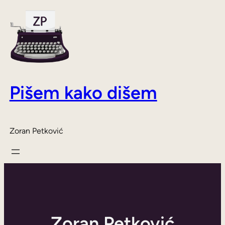
Skoči
do
sadržaja
Pišem kako dišem
Zoran Petković
Zoran Petković