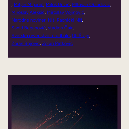
, 
Miljan Miljanić
, 
Miloš Drizić
, 
MIlovan Obradović
, 
Miroslav Aleksić
, 
Miroslav Vojinović
, 
Narodne noviner
, 
Niš
, 
Radnički Niš
, 
Sanid Beganović
, 
stadion Čair
, 
Svetsko prvenstvo u fudbalu
, 
Uli Štajn
, 
Zoran Bojović
, 
Zoran Petković