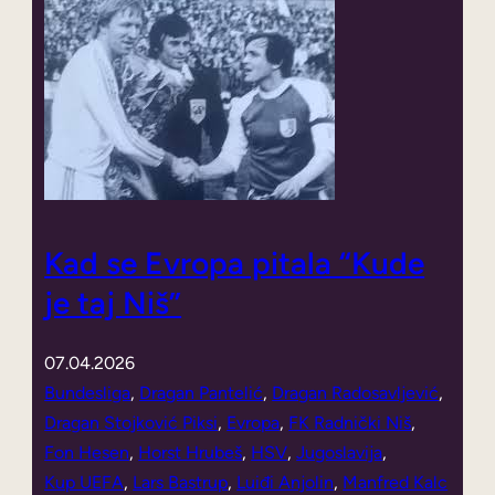
Kad se Evropa pitala “Kude
je taj Niš”
07.04.2026
Bundesliga
, 
Dragan Pantelić
, 
Dragan Radosavljević
, 
Dragan Stojković Piksi
, 
Evropa
, 
FK Radnički Niš
, 
Fon Hesen
, 
Horst Hrubeš
, 
HSV
, 
Jugoslavija
, 
Kup UEFA
, 
Lars Bastrup
, 
Luiđi Anjolin
, 
Manfred Kalc