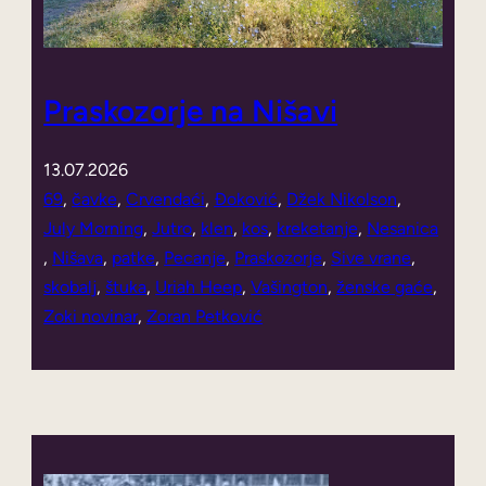
Praskozorje na Nišavi
13.07.2026
69
, 
čavke
, 
Crvendaći
, 
Đoković
, 
Džek Nikolson
, 
July Morning
, 
Jutro
, 
klen
, 
kos
, 
kreketanje
, 
Nesanica
, 
Nišava
, 
patke
, 
Pecanje
, 
Praskozorje
, 
Sive vrane
, 
skobalj
, 
štuka
, 
Uriah Heep
, 
Vašington
, 
ženske gaće
, 
Zoki novinar
, 
Zoran Petković