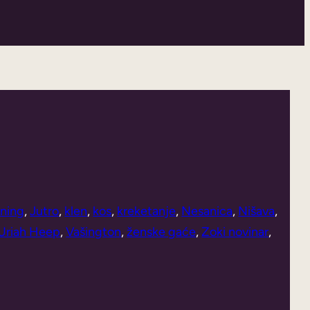
rning
, 
Jutro
, 
klen
, 
kos
, 
kreketanje
, 
Nesanica
, 
Nišava
, 
Uriah Heep
, 
Vašington
, 
ženske gaće
, 
Zoki novinar
, 