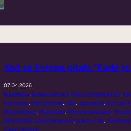
Kad se Evropa pitala “Kude je 
07.04.2026
Bundesliga
, 
Dragan Pantelić
, 
Dragan Radosavljević
, 
Dra
Fon Hesen
, 
Horst Hrubeš
, 
HSV
, 
Jugoslavija
, 
Kup UEFA
Miljan Miljanić
, 
Miloš Drizić
, 
MIlovan Obradović
, 
Mirosla
Radnički Niš
, 
Sanid Beganović
, 
stadion Čair
, 
Svetsko pr
Zoran Petković