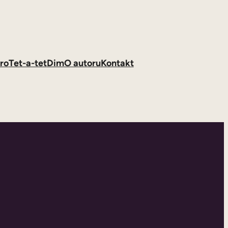
ro
Tet-a-tet
Dim
O autoru
Kontakt