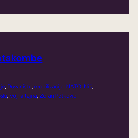
katakombe
je
, 
Duvanište
, 
mobilizacija
, 
NATO
, 
Niš
, 
oški
, 
Vojna tajna
, 
Zoran Petković