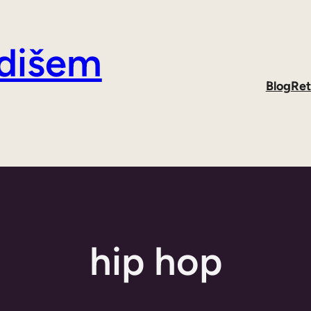
 dišem
Blog
Ret
hip hop