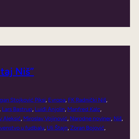
taj Niš”
gan Stojković Piksi
, 
Evropa
, 
FK Radnički Niš
, 
, 
Lars Bastrup
, 
Luiđi Anjolin
, 
Manfred Kalc
, 
v Aleksić
, 
Miroslav Vojinović
, 
Narodne noviner
, 
Niš
, 
venstvo u fudbalu
, 
Uli Štajn
, 
Zoran Bojović
, 