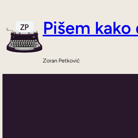
Skoči
do
Pišem kako
sadržaja
Zoran Petković