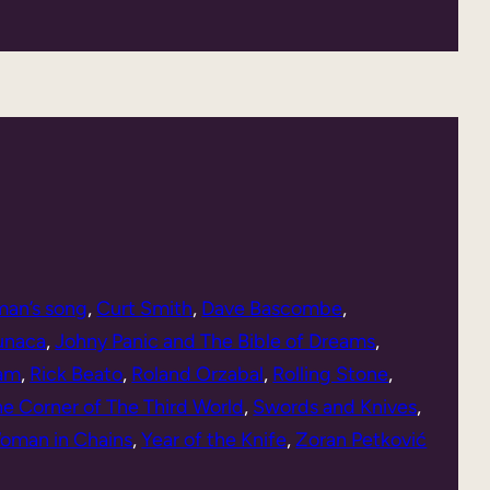
an’s song
, 
Curt Smith
, 
Dave Bascombe
, 
sunaca
, 
Johny Panic and The Bible of Dreams
, 
am
, 
Rick Beato
, 
Roland Orzabal
, 
Rolling Stone
, 
e Corner of The Third World
, 
Swords and Knives
, 
oman in Chains
, 
Year of the Knife
, 
Zoran Petković