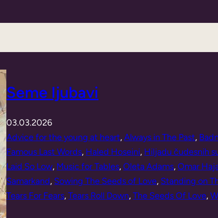
Seme ljubavi
03.03.2026
Advice for the young at heart
, 
Always in The Past
, 
Badm
Famous Last Words
, 
Haled Hoseini
, 
Hiljadu čudesnih 
Laid So Low
, 
Music for Tables
, 
Oleta Adams
, 
Omar Haj
Samarkand
, 
Sowing The Seeds of Love
, 
Standing on Th
Tears For Fears
, 
Tears Roll Down
, 
The Seeds Of Love
, 
W