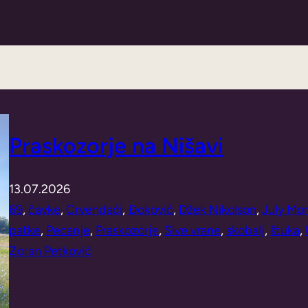
Praskozorje na Nišavi
13.07.2026
69
, 
čavke
, 
Crvendaći
, 
Đoković
, 
Džek Nikolson
, 
July Mo
patke
, 
Pecanje
, 
Praskozorje
, 
Sive vrane
, 
skobalj
, 
štuka
, 
Zoran Petković