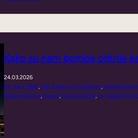
Kako su nam bombe otkrile 
24.03.2026
24. mart 1999.
, 
AIR strikes on Yugoslavia
, 
bombardovan
Niška televizija
, 
Solana
, 
Šumatovačka
, 
Sv. Vasilije Ostr