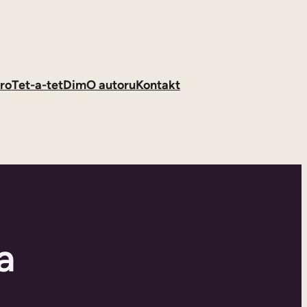
ro
Tet-a-tet
Dim
O autoru
Kontakt
a