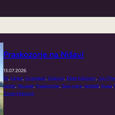
Praskozorje na Nišavi
13.07.2026
69
, 
čavke
, 
Crvendaći
, 
Đoković
, 
Džek Nikolson
, 
July Mo
patke
, 
Pecanje
, 
Praskozorje
, 
Sive vrane
, 
skobalj
, 
štuka
, 
Zoran Petković