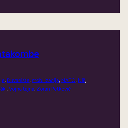
katakombe
je
, 
Duvanište
, 
mobilizacija
, 
NATO
, 
Niš
, 
oški
, 
Vojna tajna
, 
Zoran Petković