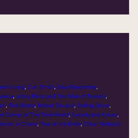
an’s song
, 
Curt Smith
, 
Dave Bascombe
, 
sunaca
, 
Johny Panic and The Bible of Dreams
, 
am
, 
Rick Beato
, 
Roland Orzabal
, 
Rolling Stone
, 
e Corner of The Third World
, 
Swords and Knives
, 
oman in Chains
, 
Year of the Knife
, 
Zoran Petković