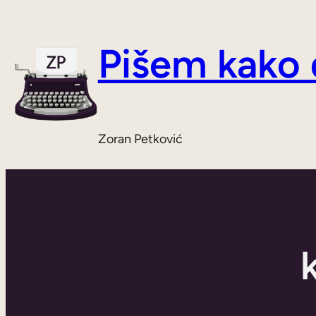
Skoči
do
Pišem kako
sadržaja
Zoran Petković