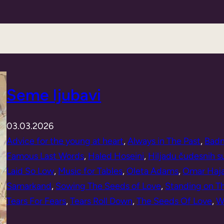
Seme ljubavi
03.03.2026
Advice for the young at heart
, 
Always in The Past
, 
Badm
Famous Last Words
, 
Haled Hoseini
, 
Hiljadu čudesnih 
Laid So Low
, 
Music for Tables
, 
Oleta Adams
, 
Omar Haj
Samarkand
, 
Sowing The Seeds of Love
, 
Standing on Th
Tears For Fears
, 
Tears Roll Down
, 
The Seeds Of Love
, 
W