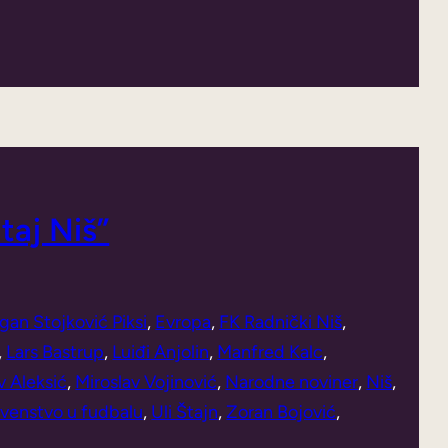
taj Niš”
gan Stojković Piksi
, 
Evropa
, 
FK Radnički Niš
, 
, 
Lars Bastrup
, 
Luiđi Anjolin
, 
Manfred Kalc
, 
v Aleksić
, 
Miroslav Vojinović
, 
Narodne noviner
, 
Niš
, 
venstvo u fudbalu
, 
Uli Štajn
, 
Zoran Bojović
, 