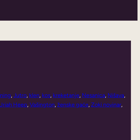
rning
, 
Jutro
, 
klen
, 
kos
, 
kreketanje
, 
Nesanica
, 
Nišava
, 
Uriah Heep
, 
Vašington
, 
ženske gaće
, 
Zoki novinar
, 