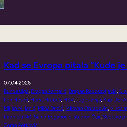
Kad se Evropa pitala “Kude je 
07.04.2026
Bundesliga
, 
Dragan Pantelić
, 
Dragan Radosavljević
, 
Dra
Fon Hesen
, 
Horst Hrubeš
, 
HSV
, 
Jugoslavija
, 
Kup UEFA
Miljan Miljanić
, 
Miloš Drizić
, 
MIlovan Obradović
, 
Mirosla
Radnički Niš
, 
Sanid Beganović
, 
stadion Čair
, 
Svetsko pr
Zoran Petković