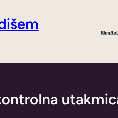
 dišem
Blog
Ret
kontrolna utakmic