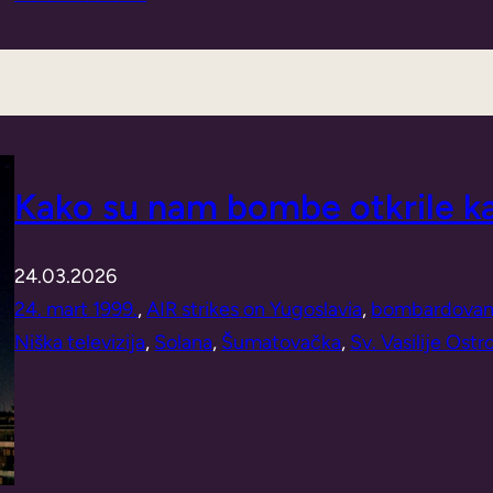
Kako su nam bombe otkrile 
24.03.2026
24. mart 1999.
, 
AIR strikes on Yugoslavia
, 
bombardovan
Niška televizija
, 
Solana
, 
Šumatovačka
, 
Sv. Vasilije Ostr