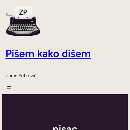
Skoči
do
sadržaja
Pišem kako dišem
Zoran Petković
pisac