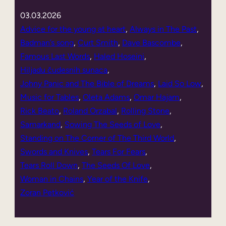
03.03.2026
Advice for the young at heart
, 
Always in The Past
, 
Badman’s song
, 
Curt Smith
, 
Dave Bascombe
, 
Famous Last Words
, 
Haled Hoseini
, 
Hiljadu čudesnih sunaca
, 
Johny Panic and The Bible of Dreams
, 
Laid So Low
, 
Music for Tables
, 
Oleta Adams
, 
Omar Hajam
, 
Rick Beato
, 
Roland Orzabal
, 
Rolling Stone
, 
Samarkand
, 
Sowing The Seeds of Love
, 
Standing on The Corner of The Third World
, 
Swords and Knives
, 
Tears For Fears
, 
Tears Roll Down
, 
The Seeds Of Love
, 
Woman in Chains
, 
Year of the Knife
, 
Zoran Petković