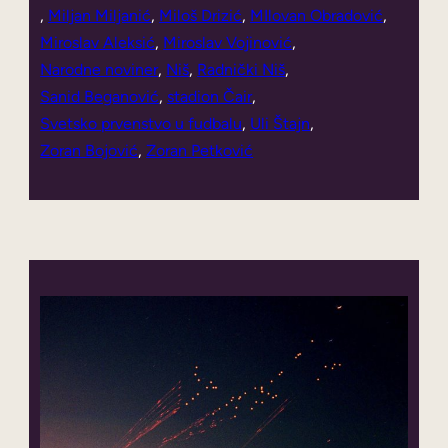
, 
Miljan Miljanić
, 
Miloš Drizić
, 
MIlovan Obradović
, 
Miroslav Aleksić
, 
Miroslav Vojinović
, 
Narodne noviner
, 
Niš
, 
Radnički Niš
, 
Sanid Beganović
, 
stadion Čair
, 
Svetsko prvenstvo u fudbalu
, 
Uli Štajn
, 
Zoran Bojović
, 
Zoran Petković