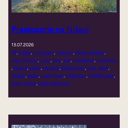
Praskozorje na Nišavi
13.07.2026
69
, 
čavke
, 
Crvendaći
, 
Đoković
, 
Džek Nikolson
, 
July Morning
, 
Jutro
, 
klen
, 
kos
, 
kreketanje
, 
Nesanica
, 
Nišava
, 
patke
, 
Pecanje
, 
Praskozorje
, 
Sive vrane
, 
skobalj
, 
štuka
, 
Uriah Heep
, 
Vašington
, 
ženske gaće
, 
Zoki novinar
, 
Zoran Petković