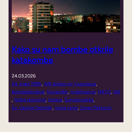
Kako su nam bombe otkrile
katakombe
24.03.2026
24. mart 1999.
, 
AIR strikes on Yugoslavia
, 
bombardovanje
, 
Duvanište
, 
mobilizacija
, 
NATO
, 
Niš
, 
Niška televizija
, 
Solana
, 
Šumatovačka
, 
Sv. Vasilije Ostroški
, 
Vojna tajna
, 
Zoran Petković