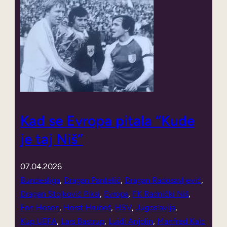
Kad se Evropa pitala “Kude
je taj Niš”
07.04.2026
Bundesliga
, 
Dragan Pantelić
, 
Dragan Radosavljević
, 
Dragan Stojković Piksi
, 
Evropa
, 
FK Radnički Niš
, 
Fon Hesen
, 
Horst Hrubeš
, 
HSV
, 
Jugoslavija
, 
Kup UEFA
, 
Lars Bastrup
, 
Luiđi Anjolin
, 
Manfred Kalc