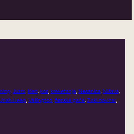
rning
, 
Jutro
, 
klen
, 
kos
, 
kreketanje
, 
Nesanica
, 
Nišava
, 
Uriah Heep
, 
Vašington
, 
ženske gaće
, 
Zoki novinar
, 