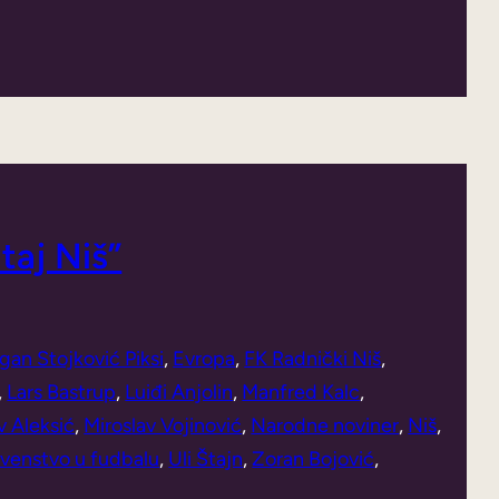
taj Niš”
gan Stojković Piksi
, 
Evropa
, 
FK Radnički Niš
, 
, 
Lars Bastrup
, 
Luiđi Anjolin
, 
Manfred Kalc
, 
v Aleksić
, 
Miroslav Vojinović
, 
Narodne noviner
, 
Niš
, 
venstvo u fudbalu
, 
Uli Štajn
, 
Zoran Bojović
, 