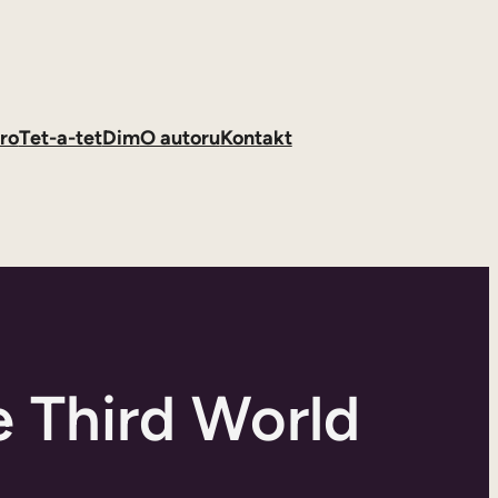
ro
Tet-a-tet
Dim
O autoru
Kontakt
e Third World