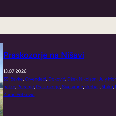
Praskozorje na Nišavi
13.07.2026
69
, 
čavke
, 
Crvendaći
, 
Đoković
, 
Džek Nikolson
, 
July Mo
patke
, 
Pecanje
, 
Praskozorje
, 
Sive vrane
, 
skobalj
, 
štuka
, 
Zoran Petković