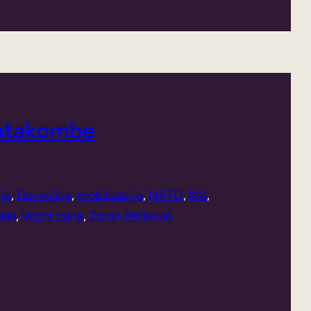
katakombe
je
, 
Duvanište
, 
mobilizacija
, 
NATO
, 
Niš
, 
oški
, 
Vojna tajna
, 
Zoran Petković