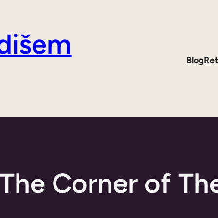
 dišem
Blog
Ret
The Corner of Th