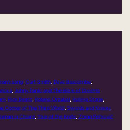
an’s song
, 
Curt Smith
, 
Dave Bascombe
, 
sunaca
, 
Johny Panic and The Bible of Dreams
, 
am
, 
Rick Beato
, 
Roland Orzabal
, 
Rolling Stone
, 
e Corner of The Third World
, 
Swords and Knives
, 
oman in Chains
, 
Year of the Knife
, 
Zoran Petković