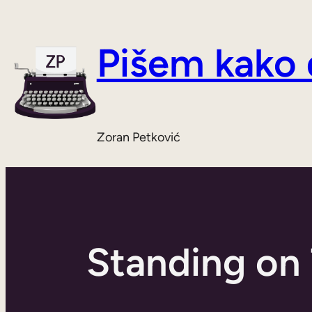
Skoči
do
Pišem kako
sadržaja
Zoran Petković
Standing on 