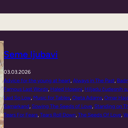
Seme ljubavi
03.03.2026
Advice for the young at heart
, 
Always in The Past
, 
Badm
Famous Last Words
, 
Haled Hoseini
, 
Hiljadu čudesnih 
Laid So Low
, 
Music for Tables
, 
Oleta Adams
, 
Omar Haj
Samarkand
, 
Sowing The Seeds of Love
, 
Standing on Th
Tears For Fears
, 
Tears Roll Down
, 
The Seeds Of Love
, 
W