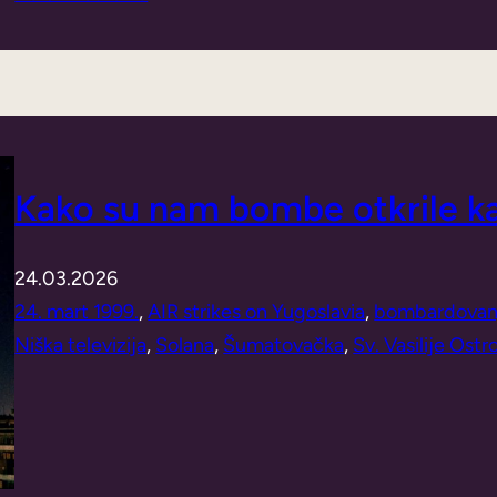
Kako su nam bombe otkrile 
24.03.2026
24. mart 1999.
, 
AIR strikes on Yugoslavia
, 
bombardovan
Niška televizija
, 
Solana
, 
Šumatovačka
, 
Sv. Vasilije Ostr