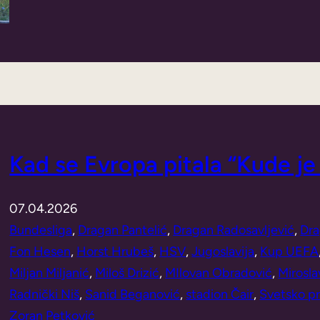
Kad se Evropa pitala “Kude je 
07.04.2026
Bundesliga
, 
Dragan Pantelić
, 
Dragan Radosavljević
, 
Dra
Fon Hesen
, 
Horst Hrubeš
, 
HSV
, 
Jugoslavija
, 
Kup UEFA
Miljan Miljanić
, 
Miloš Drizić
, 
MIlovan Obradović
, 
Mirosla
Radnički Niš
, 
Sanid Beganović
, 
stadion Čair
, 
Svetsko pr
Zoran Petković